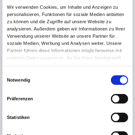
NEON EQUITY AG: Neon Equity Invest GmbH,
Wir verwenden Cookies, um Inhalte und Anzeigen zu
Kauf
personalisieren, Funktionen für soziale Medien anbieten
Tuesday 02 Jul 2024
zu können und die Zugriffe auf unsere Website zu
analysieren. Außerdem geben wir Informationen zu Ihrer
NEON EQUITY AG: Neon Equity Invest GmbH,
Verwendung unserer Website an unsere Partner für
Kauf
Tuesday 02 Jul 2024
soziale Medien, Werbung und Analysen weiter. Unsere
Partner führen diese Informationen möglicherweise mit
NEON EQUITY AG: Neon Equity Invest GmbH, sell
weiteren Daten zusammen, die Sie ihnen bereitgestellt
Monday 01 Jul 2024
haben oder die sie im Rahmen Ihrer Nutzung der Dienste
gesammelt haben.
Einwilligungsauswahl
Notwendig
NEON EQUITY AG: Neon Equity Invest GmbH,
Kauf
Friday 28 Jun 2024
Präferenzen
NEON EQUITY AG: Neon Equity Invest GmbH,
Kauf
Friday 28 Jun 2024
Statistiken
NEON EQUITY AG: Neon Equity Invest GmbH,