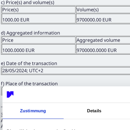
c) Price(s) and volume(s)
Price(s)
Volume(s)
1000.00 EUR
9700000.00 EUR
d) Aggregated information
Price
Aggregated volume
1000.0000 EUR
9700000.0000 EUR
e) Date of the transaction
28/05/2024; UTC+2
f) Place of the transaction
Outside a trading venue
Zustimmung
Details
31.05.2024 CET/CEST The EQS Distribution Services include
Announcements, Financial/Corporate News and Press Rele
Archive at www.eqs-news.com