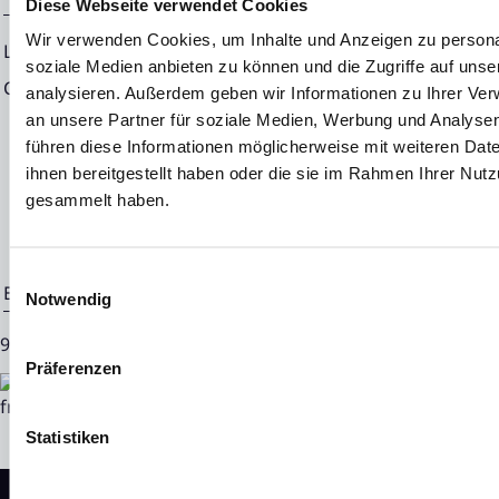
Diese Webseite verwendet Cookies
Wir verwenden Cookies, um Inhalte und Anzeigen zu personal
Language:
English
soziale Medien anbieten zu können und die Zugriffe auf uns
Company:
NEON EQUITY AG
analysieren. Außerdem geben wir Informationen zu Ihrer Ve
an unsere Partner für soziale Medien, Werbung und Analysen
Mörfelder Landstraße 2
führen diese Informationen möglicherweise mit weiteren Da
60598 Frankfurt
ihnen bereitgestellt haben oder die sie im Rahmen Ihrer Nut
Germany
gesammelt haben.
Einwilligungsauswahl
End of News
EQS News Service
Notwendig
92033 31.05.2024 CET/CEST
Präferenzen
Statistiken