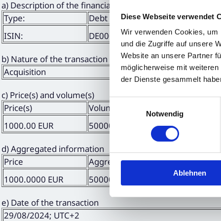
a) Description of the financial instrument, type of instrum
Diese Webseite verwendet 
Type:
Debt instrument
Wir verwenden Cookies, um I
ISIN:
DE000A383C76
und die Zugriffe auf unsere 
Website an unsere Partner fü
b) Nature of the transaction
möglicherweise mit weiteren
Acquisition
der Dienste gesammelt habe
c) Price(s) and volume(s)
Einwilligungsauswahl
Price(s)
Volume(s)
Notwendig
1000.00 EUR
50000.00 EUR
d) Aggregated information
Price
Aggregated volume
Ablehnen
1000.0000 EUR
50000.0000 EUR
e) Date of the transaction
29/08/2024; UTC+2