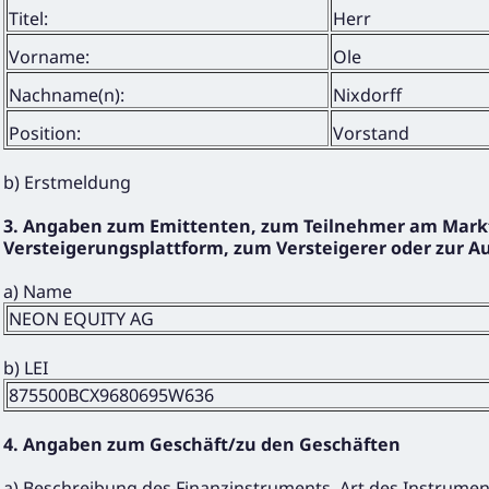
Titel:
Herr
Vorname:
Ole
Nachname(n):
Nixdorff
Position:
Vorstand
b) Erstmeldung
3. Angaben zum Emittenten, zum Teilnehmer am Markt f
Versteigerungsplattform, zum Versteigerer oder zur A
a) Name
NEON EQUITY AG
b) LEI
875500BCX9680695W636
4. Angaben zum Geschäft/zu den Geschäften
a) Beschreibung des Finanzinstruments, Art des Instrume