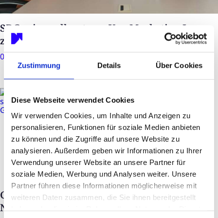
SDGs sinnvoll nutzen: Von Marketing-Icons
zu echter Wirkungslogik
04. Juni 2026
|
6 Minuten Lesezeit
Zustimmung
Details
Über Cookies
Diese Webseite verwendet Cookies
Wir verwenden Cookies, um Inhalte und Anzeigen zu
personalisieren, Funktionen für soziale Medien anbieten
zu können und die Zugriffe auf unsere Website zu
analysieren. Außerdem geben wir Informationen zu Ihrer
Verwendung unserer Website an unsere Partner für
soziale Medien, Werbung und Analysen weiter. Unsere
Partner führen diese Informationen möglicherweise mit
Greenwashing: Woran man echte
weiteren Daten zusammen, die Sie ihnen bereitgestellt
Nachhaltigkeit wirklich erkennt
haben oder die sie im Rahmen Ihrer Nutzung der Dienste