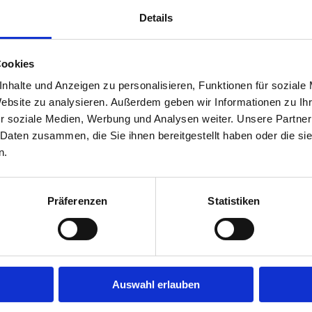
Details
ktion hochwertiger Mikroalgen
Cookies
nhalte und Anzeigen zu personalisieren, Funktionen für soziale
Website zu analysieren. Außerdem geben wir Informationen zu I
 erwarten
r soziale Medien, Werbung und Analysen weiter. Unsere Partner
 Daten zusammen, die Sie ihnen bereitgestellt haben oder die s
n.
Präferenzen
Statistiken
tal der nächste ESG-Fokus wird
Auswahl erlauben
ue Research-Berichte empfehlen Aktie mit „Kaufen“ und