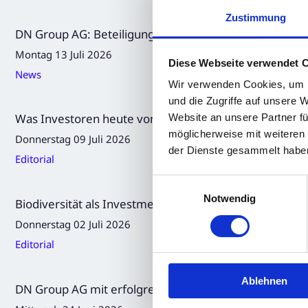
Zustimmung
DN Group AG: Beteiligung Algene startet Serienprodu
Montag 13 Juli 2026
Diese Webseite verwendet 
News
Wir verwenden Cookies, um I
und die Zugriffe auf unsere 
Was Investoren heute von nachhaltigen Unternehmen
Website an unsere Partner fü
möglicherweise mit weiteren
Donnerstag 09 Juli 2026
der Dienste gesammelt habe
Editorial
Einwilligungsauswahl
Notwendig
Biodiversität als Investment-Thema: Warum Naturkapi
Donnerstag 02 Juli 2026
Editorial
Ablehnen
DN Group AG mit erfolgreicher Hauptversammlung / Ne