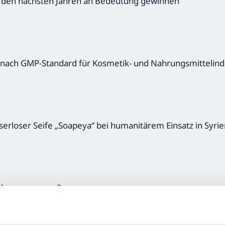
n den nächsten Jahren an Bedeutung gewinnen
g nach GMP-Standard für Kosmetik- und Nahrungsmittelind
serloser Seife „Soapeya“ bei humanitärem Einsatz in Syri
 das zusammen?