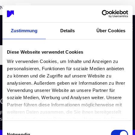
NEON EQUITY AG with leap in profits in 2023
DE
Zustimmung
Details
Über Cookies
Diese Webseite verwendet Cookies
Wir verwenden Cookies, um Inhalte und Anzeigen zu
personalisieren, Funktionen für soziale Medien anbieten
zu können und die Zugriffe auf unsere Website zu
analysieren. Außerdem geben wir Informationen zu Ihrer
Verwendung unserer Website an unsere Partner für
soziale Medien, Werbung und Analysen weiter. Unsere
Contact us
Partner führen diese Informationen möglicherweise mit
weiteren Daten zusammen, die Sie ihnen bereitgestellt
For more information about German Sustainability, our
services and other topics feel free to contact us.
haben oder die sie im Rahmen Ihrer Nutzung der Dienste
gesammelt haben.
Einwilligungsauswahl
Notwendig