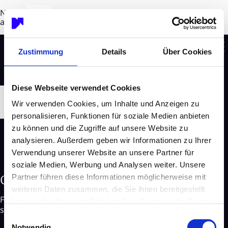
NEON EQUITY AG supports ESG growth strategy of
associated company PREOS
DE
Zustimmung
Details
Über Cookies
Diese Webseite verwendet Cookies
Wir verwenden Cookies, um Inhalte und Anzeigen zu
personalisieren, Funktionen für soziale Medien anbieten
zu können und die Zugriffe auf unsere Website zu
analysieren. Außerdem geben wir Informationen zu Ihrer
Verwendung unserer Website an unsere Partner für
soziale Medien, Werbung und Analysen weiter. Unsere
Contact us
Partner führen diese Informationen möglicherweise mit
weiteren Daten zusammen, die Sie ihnen bereitgestellt
For more information about German Sustainability, our
haben oder die sie im Rahmen Ihrer Nutzung der Dienste
services and other topics feel free to contact us.
gesammelt haben.
Einwilligungsauswahl
Notwendig