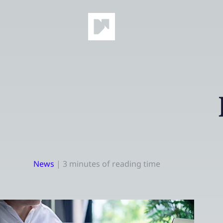
News
|
3 minutes of reading time