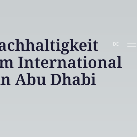
chhaltigkeit
DE
em International
in Abu Dhabi