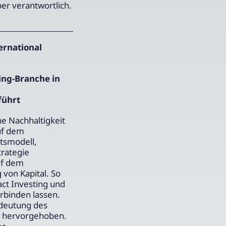
ber verantwortlich.
ernational
ing-Branche in
führt
e Nachhaltigkeit
uf dem
ftsmodell,
rategie
uf dem
von Kapital. So
act Investing und
rbinden lassen.
edeutung des
ft hervorgehoben.