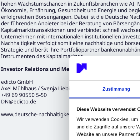
hohen Wachstumschancen in Zukunftsbranchen wie AI, Mob
Ökonomie, Ernährung, Gesundheit und Energie und beglei
erfolgreichen Börsengängen. Dabei ist die Deutsche Nach
der führenden Anbieter bei der Beratung von Börsengä
Kapitalmarkttransaktionen und verbindet schnell wachse
Unternehmen mit internationalen institutionellen Invest
Nachhaltigkeit verfolgt somit eine nachhaltige und börs
Strategie und berät ihre Portfoliopartner bankenunabhän
Instrumenten des Kapitalmarktes.
Investor Relations und Media Relations
edicto GmbH
Axel Mühlhaus / Svenja Liebig
Zustimmung
+49 69 90550 5-50
DN@edicto.de
Diese Webseite verwendet 
www.deutsche-nachhaltigkeit.com
Wir verwenden Cookies, um I
und die Zugriffe auf unsere 
Website an unsere Partner fü