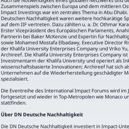
Auch die Notwendigkeit eines globalen Netzwerks und d
Zusammenspiels zwischen Europa und dem mittleren Ost
Impact Investings war ein zentrales Thema in Abu Dhabi
Deutschen Nachhaltigkeit waren weitere hochkarätige S
auf dem IIF vertreten. Dazu zählten u. a. Dr. Othmar Kara
Erster Vizepräsident des Europäischen Parlaments, Anah
Partnerin bei Baker McKenzie und Expertin für Nachhalti
sowie Mohamed Mostafa Elbadawy, Executive Director R
der Khalifa University Enterprises Company und Vriko Yu
Archireef. Die Khalifa University Enterprises Company ist
Investmentarm der Khalifa University und operiert als In
wissenschaftsbasierte Innovationen; Archireef hat sich al
Unternehmen auf die Wiederherstellung geschädigter 
spezialisiert.
Die Eventreihe des International Impact Forums wird im 
fortgesetzt und wieder in Top-Metropolen wie Monaco un
stattfinden.
Über DN Deutsche Nachhaltigkeit
Die DN Deutsche Nachhaltigkeit investiert in Impact-Un