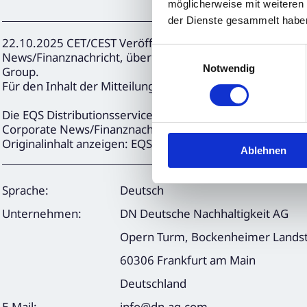
möglicherweise mit weiteren
der Dienste gesammelt habe
22.10.2025 CET/CEST Veröffentlichung einer Corporate
Einwilligungsauswahl
News/Finanznachricht, übermittelt durch EQS News - ein 
Notwendig
Group.
Für den Inhalt der Mitteilung ist der Emittent / Herausge
Die EQS Distributionsservices umfassen gesetzliche Meld
Corporate News/Finanznachrichten und Pressemitteilun
Originalinhalt anzeigen:
EQS News
Ablehnen
Sprache:
Deutsch
Unternehmen:
DN Deutsche Nachhaltigkeit AG
Opern Turm, Bockenheimer Landst
60306 Frankfurt am Main
Deutschland
E-Mail:
info@dn-ag.com