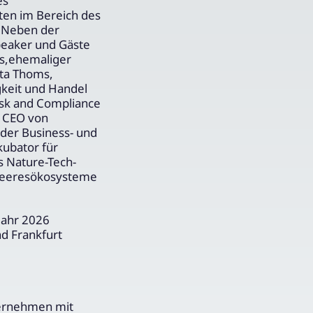
es
en im Bereich des
. Neben der
peaker und Gäste
s,
ehemaliger
ita Thoms,
gkeit und Handel
isk and Compliance
, CEO von
 der Business- und
kubator für
s Nature-Tech-
Meeresökosysteme
Jahr 2026
d Frankfurt
ternehmen mit