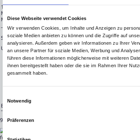
10.04.2024 CET/CEST Die EQS Distributionsservices umfass
Meldepflichten, Corporate News/Finanznachrichten und Pr
Diese Webseite verwendet Cookies
Medienarchiv unter https://eqs-news.com
Wir verwenden Cookies, um Inhalte und Anzeigen zu personal
soziale Medien anbieten zu können und die Zugriffe auf uns
Sprache:
Deutsch
analysieren. Außerdem geben wir Informationen zu Ihrer Ve
Unternehmen:
NEON EQUITY AG
an unsere Partner für soziale Medien, Werbung und Analysen
Mörfelder Landstraße 2
führen diese Informationen möglicherweise mit weiteren Da
ihnen bereitgestellt haben oder die sie im Rahmen Ihrer Nut
60598 Frankfurt
gesammelt haben.
Deutschland
Einwilligungsauswahl
Notwendig
Ende der Mitteilung
EQS News-Service
90929 10.04.2024 CET/CEST
Präferenzen
Statistiken