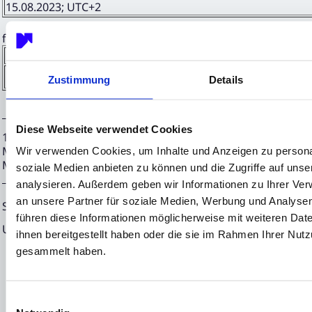
15.08.2023; UTC+2
f) Ort des Geschäfts
Name:
Xetra
MIC:
XETR
Zustimmung
Details
Diese Webseite verwendet Cookies
17.08.2023 CET/CEST Die EQS Distributionsservices umfass
Meldepflichten, Corporate News/Finanznachrichten und Pr
Wir verwenden Cookies, um Inhalte und Anzeigen zu personal
Medienarchiv unter https://eqs-news.com
soziale Medien anbieten zu können und die Zugriffe auf uns
analysieren. Außerdem geben wir Informationen zu Ihrer Ve
an unsere Partner für soziale Medien, Werbung und Analysen
Sprache:
Deutsch
führen diese Informationen möglicherweise mit weiteren Da
Unternehmen:
NEON EQUITY AG
ihnen bereitgestellt haben oder die sie im Rahmen Ihrer Nut
Mörfelder Landstraße 2
gesammelt haben.
60598 Frankfurt
Deutschland
Einwilligungsauswahl