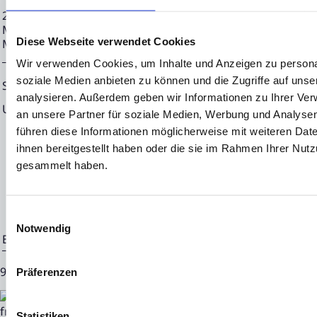
27.05.2024 CET/CEST Die EQS Distributionsservices umfass
Meldepflichten, Corporate News/Finanznachrichten und Pr
Diese Webseite verwendet Cookies
Medienarchiv unter https://eqs-news.com
Wir verwenden Cookies, um Inhalte und Anzeigen zu personal
soziale Medien anbieten zu können und die Zugriffe auf uns
Sprache:
Deutsch
analysieren. Außerdem geben wir Informationen zu Ihrer Ve
Unternehmen:
NEON EQUITY AG
an unsere Partner für soziale Medien, Werbung und Analysen
Mörfelder Landstraße 2
führen diese Informationen möglicherweise mit weiteren Da
ihnen bereitgestellt haben oder die sie im Rahmen Ihrer Nut
60598 Frankfurt
gesammelt haben.
Deutschland
Einwilligungsauswahl
Notwendig
Ende der Mitteilung
EQS News-Service
91925 27.05.2024 CET/CEST
Präferenzen
Statistiken