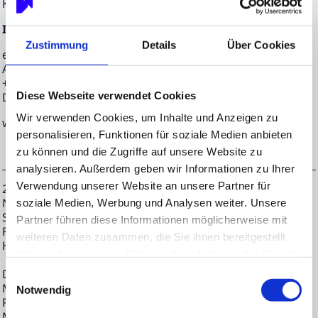
Kapitalmarktes.
Investor Relations und Media Relations
Zustimmung
Details
Über Cookies
edicto GmbH
Axel Mühlhaus / Svenja Liebig
+49 69 90550 5-50
Diese Webseite verwendet Cookies
DN@edicto.de
Wir verwenden Cookies, um Inhalte und Anzeigen zu
www.deutsche-nachhaltigkeit.com
personalisieren, Funktionen für soziale Medien anbieten
zu können und die Zugriffe auf unsere Website zu
analysieren. Außerdem geben wir Informationen zu Ihrer
Verwendung unserer Website an unsere Partner für
29.07.2025 CET/CEST Veröffentlichung einer Corporate
News/Finanznachricht, übermittelt durch EQS News - ein
soziale Medien, Werbung und Analysen weiter. Unsere
Service der EQS Group.
Partner führen diese Informationen möglicherweise mit
Für den Inhalt der Mitteilung ist der Emittent /
weiteren Daten zusammen, die Sie ihnen bereitgestellt
Herausgeber verantwortlich.
haben oder die sie im Rahmen Ihrer Nutzung der Dienste
gesammelt haben.
Die EQS Distributionsservices umfassen gesetzliche
Einwilligungsauswahl
Meldepflichten, Corporate News/Finanznachrichten und
Notwendig
Pressemitteilungen.
Medienarchiv unter https://eqs-news.com