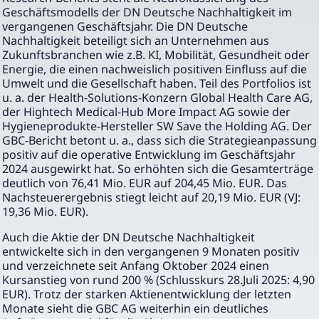
Geschäftsmodells der DN Deutsche Nachhaltigkeit im
vergangenen Geschäftsjahr. Die DN Deutsche
Nachhaltigkeit beteiligt sich an Unternehmen aus
Zukunftsbranchen wie z.B. KI, Mobilität, Gesundheit oder
Energie, die einen nachweislich positiven Einfluss auf die
Umwelt und die Gesellschaft haben. Teil des Portfolios ist
u. a. der Health-Solutions-Konzern Global Health Care AG,
der Hightech Medical-Hub More Impact AG sowie der
Hygieneprodukte-Hersteller SW Save the Holding AG. Der
GBC-Bericht betont u. a., dass sich die Strategieanpassung
positiv auf die operative Entwicklung im Geschäftsjahr
2024 ausgewirkt hat. So erhöhten sich die Gesamterträge
deutlich von 76,41 Mio. EUR auf 204,45 Mio. EUR. Das
Nachsteuerergebnis stiegt leicht auf 20,19 Mio. EUR (VJ:
19,36 Mio. EUR).
Auch die Aktie der DN Deutsche Nachhaltigkeit
entwickelte sich in den vergangenen 9 Monaten positiv
und verzeichnete seit Anfang Oktober 2024 einen
Kursanstieg von rund 200 % (Schlusskurs 28.Juli 2025: 4,90
EUR). Trotz der starken Aktienentwicklung der letzten
Monate sieht die GBC AG weiterhin ein deutliches