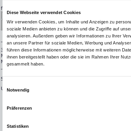
f) Ort des Geschäfts
Diese Webseite verwendet Cookies
Name:
Xetra
Wir verwenden Cookies, um Inhalte und Anzeigen zu personal
MIC:
XETR
soziale Medien anbieten zu können und die Zugriffe auf uns
analysieren. Außerdem geben wir Informationen zu Ihrer Ve
an unsere Partner für soziale Medien, Werbung und Analysen
31.01.2024 CET/CEST Die EQS Distributionsservices umfass
führen diese Informationen möglicherweise mit weiteren Da
Meldepflichten, Corporate News/Finanznachrichten und Pr
ihnen bereitgestellt haben oder die sie im Rahmen Ihrer Nut
Medienarchiv unter https://eqs-news.com
gesammelt haben.
Sprache:
Deutsch
Einwilligungsauswahl
Unternehmen:
NEON EQUITY AG
Notwendig
Mörfelder Landstraße 2
60598 Frankfurt
Präferenzen
Deutschland
Statistiken