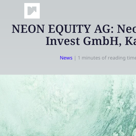
NEON EQUITY AG: Neo
Invest GmbH, K
News
|
1 minutes of reading tim