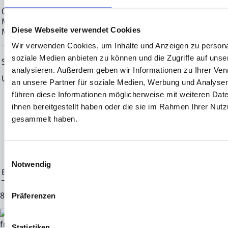
08.08.2023 CET/CEST Die EQS Distributionsservices umfass
Meldepflichten, Corporate News/Finanznachrichten und Pr
Diese Webseite verwendet Cookies
Medienarchiv unter https://eqs-news.com
Wir verwenden Cookies, um Inhalte und Anzeigen zu personal
soziale Medien anbieten zu können und die Zugriffe auf uns
Sprache:
Deutsch
analysieren. Außerdem geben wir Informationen zu Ihrer Ve
Unternehmen:
NEON EQUITY AG
an unsere Partner für soziale Medien, Werbung und Analysen
Mörfelder Landstraße 2
führen diese Informationen möglicherweise mit weiteren Da
ihnen bereitgestellt haben oder die sie im Rahmen Ihrer Nut
60598 Frankfurt
gesammelt haben.
Deutschland
Einwilligungsauswahl
Notwendig
Ende der Mitteilung
EQS News-Service
85041 08.08.2023 CET/CEST
Präferenzen
Statistiken