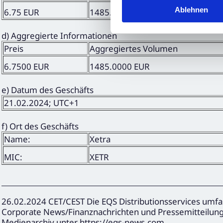
Ablehnen
6.75 EUR
1485.00 EUR
d) Aggregierte Informationen
Preis
Aggregiertes Volumen
6.7500 EUR
1485.0000 EUR
e) Datum des Geschäfts
21.02.2024; UTC+1
f) Ort des Geschäfts
Name:
Xetra
MIC:
XETR
26.02.2024 CET/CEST Die EQS Distributionsservices umfa
Corporate News/Finanznachrichten und Pressemitteilun
Medienarchiv unter https://eqs-news.com