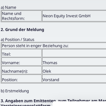
a) Name
Name und
Neon Equity Invest GmbH
Rechtsform:
2. Grund der Meldung
a) Position / Status
Person steht in enger Beziehung zu:
Titel:
Vorname:
Thomas
Nachname(n):
Olek
Position:
Vorstand
b) Erstmeldung
3. Angaben zum Emittenten, zum Teilnehmer am Markt
Versteigerungsplattform, zum Versteigerer oder zur