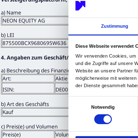
a) Name
NEON EQUITY AG
Zustimmung
b) LEI
875500BCX9680695W636
Diese Webseite verwendet 
Wir verwenden Cookies, um I
4. Angaben zum Geschäft/zu den Geschäften
und die Zugriffe auf unsere 
a) Beschreibung des Finanzinstruments, Art des Instrum
Website an unsere Partner fü
Art:
Aktie
möglicherweise mit weiteren
der Dienste gesammelt habe
ISIN:
DE000A3DW408
Einwilligungsauswahl
b) Art des Geschäfts
Notwendig
Kauf
c) Preis(e) und Volumen
Preis(e)
Volumen