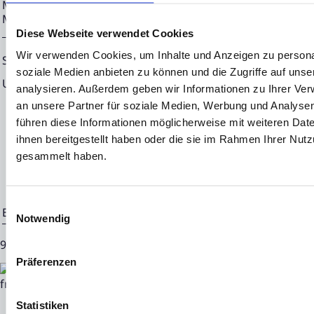
Meldepflichten, Corporate News/Finanznachrichten und Pr
Medienarchiv unter https://eqs-news.com
Diese Webseite verwendet Cookies
Wir verwenden Cookies, um Inhalte und Anzeigen zu personal
Sprache:
Deutsch
soziale Medien anbieten zu können und die Zugriffe auf uns
Unternehmen:
NEON EQUITY AG
analysieren. Außerdem geben wir Informationen zu Ihrer Ve
Mörfelder Landstraße 2
an unsere Partner für soziale Medien, Werbung und Analysen
führen diese Informationen möglicherweise mit weiteren Da
60598 Frankfurt
ihnen bereitgestellt haben oder die sie im Rahmen Ihrer Nut
Deutschland
gesammelt haben.
Einwilligungsauswahl
Ende der Mitteilung
EQS News-Service
Notwendig
91153 25.04.2024 CET/CEST
Präferenzen
Statistiken