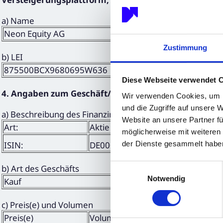
a) Name
Neon Equity AG
Zustimmung
b) LEI
875500BCX9680695W636
Diese Webseite verwendet 
4. Angaben zum Geschäft/zu den Geschäften
Wir verwenden Cookies, um I
und die Zugriffe auf unsere 
a) Beschreibung des Finanzinstruments, Art des Instrum
Website an unsere Partner fü
Art:
Aktie
möglicherweise mit weiteren
der Dienste gesammelt habe
ISIN:
DE000A3DW408
Einwilligungsauswahl
b) Art des Geschäfts
Notwendig
Kauf
c) Preis(e) und Volumen
Preis(e)
Volumen