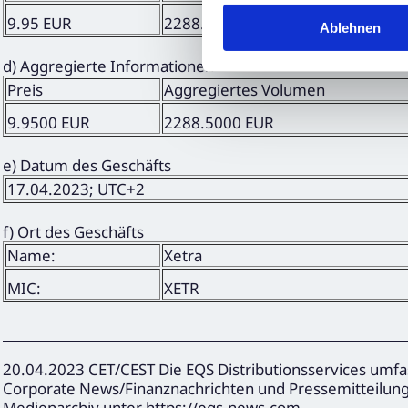
9.95 EUR
2288.50 EUR
Ablehnen
d) Aggregierte Informationen
Preis
Aggregiertes Volumen
9.9500 EUR
2288.5000 EUR
e) Datum des Geschäfts
17.04.2023; UTC+2
f) Ort des Geschäfts
Name:
Xetra
MIC:
XETR
20.04.2023 CET/CEST Die EQS Distributionsservices umfa
Corporate News/Finanznachrichten und Pressemitteilun
Medienarchiv unter https://eqs-news.com