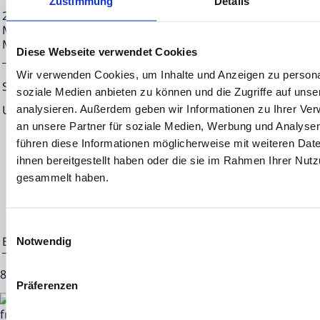
Zustimmung
Details
28.02.2024 CET/CEST Die EQS Distributionsservices umfass
Meldepflichten, Corporate News/Finanznachrichten und Pr
Medienarchiv unter https://eqs-news.com
Diese Webseite verwendet Cookies
Wir verwenden Cookies, um Inhalte und Anzeigen zu personal
Sprache:
Deutsch
soziale Medien anbieten zu können und die Zugriffe auf uns
Unternehmen:
NEON EQUITY AG
analysieren. Außerdem geben wir Informationen zu Ihrer Ve
an unsere Partner für soziale Medien, Werbung und Analysen
Mörfelder Landstraße 2
führen diese Informationen möglicherweise mit weiteren Da
60598 Frankfurt
ihnen bereitgestellt haben oder die sie im Rahmen Ihrer Nut
gesammelt haben.
Deutschland
Einwilligungsauswahl
Ende der Mitteilung
EQS News-Service
Notwendig
89897 28.02.2024 CET/CEST
Präferenzen