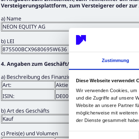
Versteigerungsplattform, zum Versteigerer oder zur
a) Name
NEON EQUITY AG
b) LEI
875500BCX9680695W636
Zustimmung
4. Angaben zum Geschäft/zu den Geschäften
a) Beschreibung des Finanzinstruments, Art des Instrum
Diese Webseite verwendet 
Art:
Aktie
Wir verwenden Cookies, um I
ISIN:
DE000A3DW408
und die Zugriffe auf unsere 
Website an unsere Partner fü
b) Art des Geschäfts
möglicherweise mit weiteren
Kauf
der Dienste gesammelt habe
c) Preis(e) und Volumen
Einwilligungsauswahl