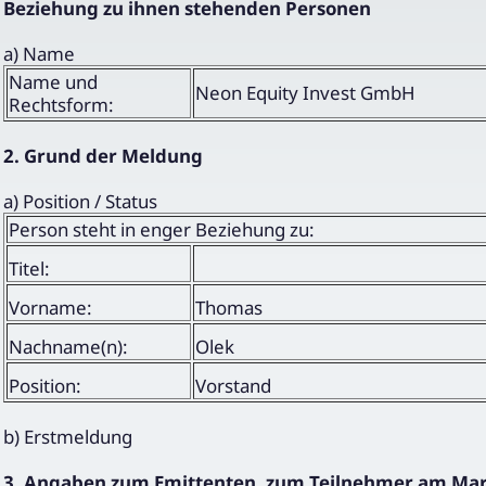
Beziehung zu ihnen stehenden Personen
a) Name
Name und
Neon Equity Invest GmbH
Rechtsform:
2. Grund der Meldung
a) Position / Status
Person steht in enger Beziehung zu:
Titel:
Vorname:
Thomas
Nachname(n):
Olek
Position:
Vorstand
b) Erstmeldung
3. Angaben zum Emittenten, zum Teilnehmer am Markt