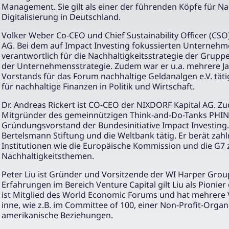
Management. Sie gilt als einer der führenden Köpfe für Na
Digitalisierung in Deutschland.
Volker Weber Co-CEO und Chief Sustainability Officer (CSO
AG. Bei dem auf Impact Investing fokussierten Unternehmen
verantwortlich für die Nachhaltigkeitsstrategie der Grupp
der Unternehmensstrategie. Zudem war er u.a. mehrere Ja
Vorstands für das Forum nachhaltige Geldanalgen e.V. täti
für nachhaltige Finanzen in Politik und Wirtschaft.
Dr. Andreas Rickert ist CO-CEO der NIXDORF Kapital AG. Z
Mitgründer des gemeinnützigen Think-and-Do-Tanks PHI
Gründungsvorstand der Bundesinitiative Impact Investing.
Bertelsmann Stiftung und die Weltbank tätig. Er berät zahl
Institutionen wie die Europäische Kommission und die G7 
Nachhaltigkeitsthemen.
Peter Liu ist Gründer und Vorsitzende der WI Harper Group
Erfahrungen im Bereich Venture Capital gilt Liu als Pionier 
ist Mitglied des World Economic Forums und hat mehrer
inne, wie z.B. im Committee of 100, einer Non-Profit-Organi
amerikanische Beziehungen.