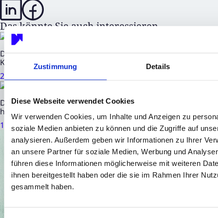
Das könnte Sie auch interessieren
DN Group AG: Beteiligung Algene erhält Zertifizierung na
Kosmetik- und Nahrungsmittelindustrie
Zustimmung
Details
20. Juli 2026
|
2 Minuten Lesezeit
Diese Webseite verwendet Cookies
DN Group AG: Beteiligung Save the Water hilft mit wasserlo
humanitärem Einsatz in Syrien
Wir verwenden Cookies, um Inhalte und Anzeigen zu personal
17. Juli 2026
|
4 Minuten Lesezeit
soziale Medien anbieten zu können und die Zugriffe auf uns
analysieren. Außerdem geben wir Informationen zu Ihrer Ve
an unsere Partner für soziale Medien, Werbung und Analysen
führen diese Informationen möglicherweise mit weiteren Da
ihnen bereitgestellt haben oder die sie im Rahmen Ihrer Nut
gesammelt haben.