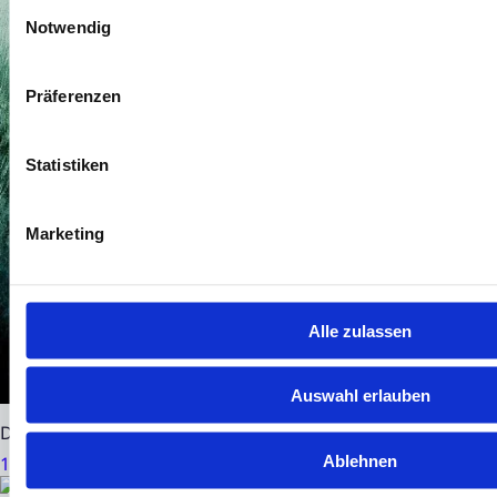
Einwilligungsauswahl
Notwendig
Präferenzen
Statistiken
Marketing
Alle zulassen
Auswahl erlauben
DN Group AG: Beteiligung Algene startet Serienproduktio
Ablehnen
13. Juli 2026
|
3 Minuten Lesezeit