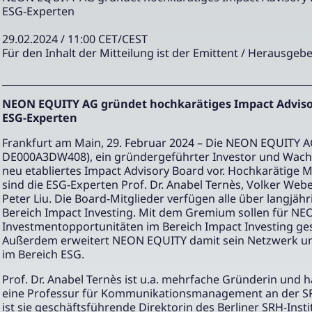
ESG-Experten
29.02.2024 / 11:00 CET/CEST
Für den Inhalt der Mitteilung ist der Emittent / Herausgebe
NEON EQUITY AG gründet hochkarätiges Impact Advis
ESG-Experten
Frankfurt am Main, 29. Februar 2024 – Die NEON EQUITY 
DE000A3DW408), ein gründergeführter Investor und Wachst
neu etabliertes Impact Advisory Board vor. Hochkarätige 
sind die ESG-Experten Prof. Dr. Anabel Ternès, Volker Weber
Peter Liu. Die Board-Mitglieder verfügen alle über langjäh
Bereich Impact Investing. Mit dem Gremium sollen für NE
Investmentopportunitäten im Bereich Impact Investing ge
Außerdem erweitert NEON EQUITY damit sein Netzwerk un
im Bereich ESG.
Prof. Dr. Anabel Ternès ist u.a. mehrfache Gründerin und h
eine Professur für Kommunikationsmanagement an der SR
ist sie geschäftsführende Direktorin des Berliner SRH-Insti