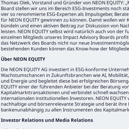
Thomas Olek, Vorstand und Gründer von NEON EQUITY: „M
Board stellen wir uns im Bereich ESG-Investments noch stär
vier so renommierte ESG-Experten als Impulsgeber, Berat
für NEON EQUITY gewinnen zu können. Damit wollen wir K
bündeln und einen aktiven Beitrag zur Diskussion von Na
leisten. NEON EQUITY selbst wird natürlich auch von der f
einzelnen Mitglieds unseres Impact Advisory Boards profit
das Netzwerk des Boards nicht nur neue Investmentmögli
bestehenden Kunden können das Know-how der Mitglieder
Über NEON EQUITY
Die NEON EQUITY AG investiert in ESG-konforme Untern
Wachstumschancen in Zukunftsbranchen wie AI, Mobilität
und Energie und begleitet diese bei erfolgreichen Börsen
EQUITY einer der führenden Anbieter bei der Beratung v
Kapitalmarkttransaktionen und verbindet schnell wachs
internationalen institutionellen Investoren. NEON EQUITY v
nachhaltige und börsenrelevante Strategie und berät ihre 
bankenunabhängig zu allen Instrumenten des Kapitalmark
Investor Relations und Media Relations