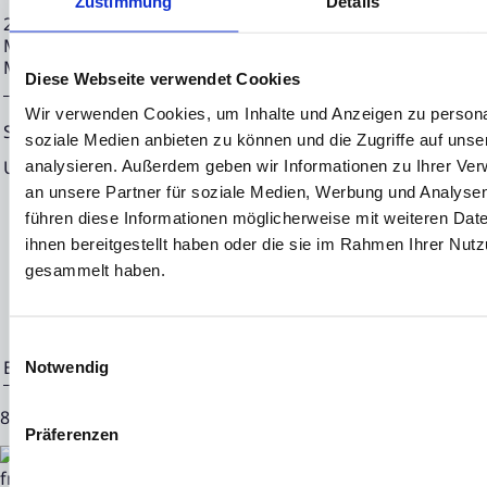
Zustimmung
Details
21.07.2023 CET/CEST Die EQS Distributionsservices umfass
Meldepflichten, Corporate News/Finanznachrichten und Pr
Medienarchiv unter https://eqs-news.com
Diese Webseite verwendet Cookies
Wir verwenden Cookies, um Inhalte und Anzeigen zu personal
Sprache:
Deutsch
soziale Medien anbieten zu können und die Zugriffe auf uns
Unternehmen:
NEON EQUITY AG
analysieren. Außerdem geben wir Informationen zu Ihrer Ve
an unsere Partner für soziale Medien, Werbung und Analysen
Mörfelder Landstraße 2
führen diese Informationen möglicherweise mit weiteren Da
60598 Frankfurt
ihnen bereitgestellt haben oder die sie im Rahmen Ihrer Nut
gesammelt haben.
Deutschland
Einwilligungsauswahl
Ende der Mitteilung
EQS News-Service
Notwendig
84785 21.07.2023 CET/CEST
Präferenzen