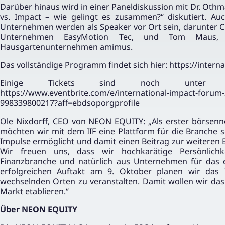
Darüber hinaus wird in einer Paneldiskussion mit Dr. Othm
vs. Impact – wie gelingt es zusammen?“ diskutiert. A
Unternehmen werden als Speaker vor Ort sein, darunter Ch
Unternehmen EasyMotion Tec, und Tom Maus, Ge
Hausgartenunternehmen amimus.
Das vollständige Programm findet sich hier:
https://inter
Einige Tickets sind noch unter fo
https://www.eventbrite.com/e/international-impact-forum-
998339800217?aff=ebdsoporgprofile
Ole Nixdorff, CEO von NEON EQUITY: „Als erster börsenno
möchten wir mit dem IIF eine Plattform für die Branche 
Impulse ermöglicht und damit einen Beitrag zur weiteren E
Wir freuen uns, dass wir hochkarätige Persönlichke
Finanzbranche und natürlich aus Unternehmen für das 
erfolgreichen Auftakt am 9. Oktober planen wir das 
wechselnden Orten zu veranstalten. Damit wollen wir das I
Markt etablieren.“
Über NEON EQUITY