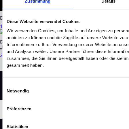
Zustimmung
Details
DN Group AG: Beteiligung Algene startet Serienproduktio
Diese Webseite verwendet Cookies
13. Juli 2026
|
3 Minuten Lesezeit
Wir verwenden Cookies, um Inhalte und Anzeigen zu personal
anbieten zu können und die Zugriffe auf unsere Website zu 
DN Group AG mit erfolgreicher Hauptversammlung / Neue 
Informationen zu Ihrer Verwendung unserer Website an unse
„Kaufen“ und Kursziel von 6,20 EUR bzw. 6,90 EUR
und Analysen weiter. Unsere Partner führen diese Informati
24. Juni 2026
|
3 Minuten Lesezeit
zusammen, die Sie ihnen bereitgestellt haben oder die sie 
gesammelt haben.
Einwilligungsauswahl
Notwendig
Präferenzen
Statistiken