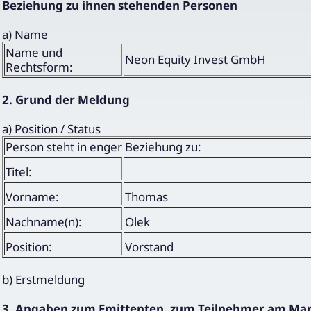
Beziehung zu ihnen stehenden Personen
a) Name
Name und
Neon Equity Invest GmbH
Rechtsform:
2. Grund der Meldung
a) Position / Status
Person steht in enger Beziehung zu:
Titel:
Vorname:
Thomas
Nachname(n):
Olek
Position:
Vorstand
b) Erstmeldung
3. Angaben zum Emittenten, zum Teilnehmer am Markt