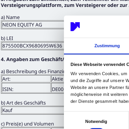
Versteigerungsplattform, zum Versteigerer oder zur
a) Name
NEON EQUITY AG
b) LEI
875500BCX9680695W636
Zustimmung
4. Angaben zum Geschäft/zu den Geschäften
Diese Webseite verwendet 
a) Beschreibung des Finanzinstruments, Art des Instrum
Wir verwenden Cookies, um I
Art:
Aktie
und die Zugriffe auf unsere 
Website an unsere Partner fü
ISIN:
DE000A3DW408
möglicherweise mit weiteren
der Dienste gesammelt habe
b) Art des Geschäfts
Kauf
Einwilligungsauswahl
Notwendig
c) Preis(e) und Volumen