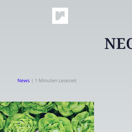
NEO
News
|
1 Minuten Lesezeit