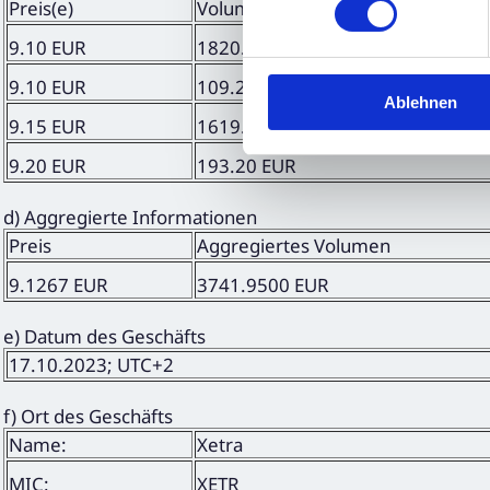
Preis(e)
Volumen
9.10 EUR
1820.00 EUR
9.10 EUR
109.20 EUR
Ablehnen
9.15 EUR
1619.55 EUR
9.20 EUR
193.20 EUR
d) Aggregierte Informationen
Preis
Aggregiertes Volumen
9.1267 EUR
3741.9500 EUR
e) Datum des Geschäfts
17.10.2023; UTC+2
f) Ort des Geschäfts
Name:
Xetra
MIC:
XETR