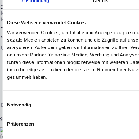
Zustimmung
Details
21.06.2024 CET/CEST Die EQS Distributionsservices umfass
Meldepflichten, Corporate News/Finanznachrichten und Pr
Medienarchiv unter https://eqs-news.com
Diese Webseite verwendet Cookies
Wir verwenden Cookies, um Inhalte und Anzeigen zu personal
Sprache:
Deutsch
soziale Medien anbieten zu können und die Zugriffe auf uns
Unternehmen:
NEON EQUITY AG
analysieren. Außerdem geben wir Informationen zu Ihrer Ve
an unsere Partner für soziale Medien, Werbung und Analysen
Mörfelder Landstraße 2
führen diese Informationen möglicherweise mit weiteren Da
60598 Frankfurt
ihnen bereitgestellt haben oder die sie im Rahmen Ihrer Nut
gesammelt haben.
Deutschland
Einwilligungsauswahl
Ende der Mitteilung
EQS News-Service
Notwendig
92627 21.06.2024 CET/CEST
Präferenzen