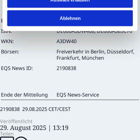
Deutschland
Ablehnen
E-Mail:
info@dn-ag.com
ISIN:
DE000A3DW408, DE000A383C76
WKN:
A3DW40
Börsen:
Freiverkehr in Berlin, Düsseldorf,
Frankfurt, München
EQS News ID:
2190838
Ende der Mitteilung
EQS News-Service
2190838 29.08.2025 CET/CEST
Veröffentlicht
29. August 2025 | 13:19
Teilen