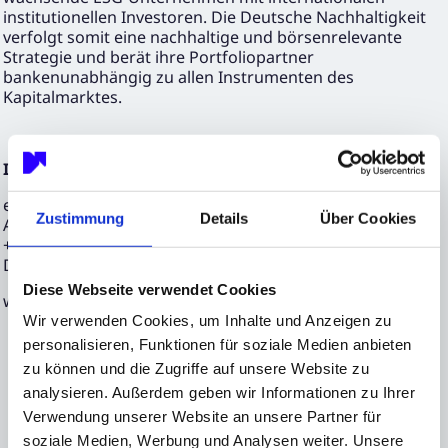
institutionellen Investoren. Die Deutsche Nachhaltigkeit
verfolgt somit eine nachhaltige und börsenrelevante
Strategie und berät ihre Portfoliopartner
bankenunabhängig zu allen Instrumenten des
Kapitalmarktes.
Investor Relations und Media Relations
edicto GmbH
Zustimmung
Details
Über Cookies
Axel Mühlhaus / Svenja Liebig
+49 69 90550 5-50
DN@edicto.de
Diese Webseite verwendet Cookies
www.deutsche-nachhaltigkeit.com
Wir verwenden Cookies, um Inhalte und Anzeigen zu
personalisieren, Funktionen für soziale Medien anbieten
zu können und die Zugriffe auf unsere Website zu
analysieren. Außerdem geben wir Informationen zu Ihrer
Verwendung unserer Website an unsere Partner für
soziale Medien, Werbung und Analysen weiter. Unsere