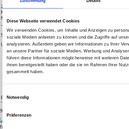
Zustimmung
Details
25.06.2024 CET/CEST Die EQS Distributionsservices umfass
Meldepflichten, Corporate News/Finanznachrichten und Pr
Medienarchiv unter https://eqs-news.com
Diese Webseite verwendet Cookies
Wir verwenden Cookies, um Inhalte und Anzeigen zu personal
Sprache:
Deutsch
soziale Medien anbieten zu können und die Zugriffe auf uns
Unternehmen:
NEON EQUITY AG
analysieren. Außerdem geben wir Informationen zu Ihrer Ve
an unsere Partner für soziale Medien, Werbung und Analysen
Mörfelder Landstraße 2
führen diese Informationen möglicherweise mit weiteren Da
60598 Frankfurt
ihnen bereitgestellt haben oder die sie im Rahmen Ihrer Nut
gesammelt haben.
Deutschland
Einwilligungsauswahl
Ende der Mitteilung
EQS News-Service
Notwendig
92679 25.06.2024 CET/CEST
Präferenzen