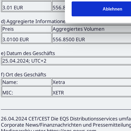
3.01 EUR
556.85 EUR
Ablehnen
d) Aggregierte Informationen
Preis
Aggregiertes Volumen
3.0100 EUR
556.8500 EUR
e) Datum des Geschäfts
25.04.2024; UTC+2
f) Ort des Geschäfts
Name:
Xetra
MIC:
XETR
26.04.2024 CET/CEST Die EQS Distributionsservices umfa
Corporate News/Finanznachrichten und Pressemitteilun
Medienarchiv unter https://eqs-news.com