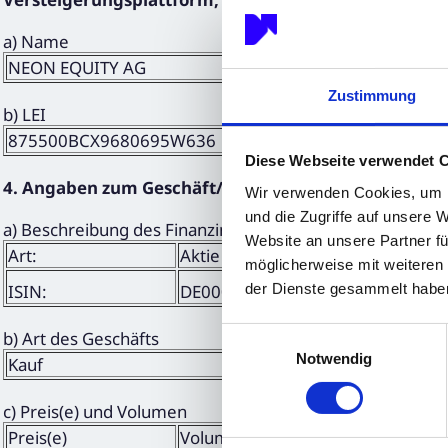
a) Name
NEON EQUITY AG
Zustimmung
b) LEI
875500BCX9680695W636
Diese Webseite verwendet 
4. Angaben zum Geschäft/zu den Geschäften
Wir verwenden Cookies, um I
und die Zugriffe auf unsere 
a) Beschreibung des Finanzinstruments, Art des Instrum
Website an unsere Partner fü
Art:
Aktie
möglicherweise mit weiteren
der Dienste gesammelt habe
ISIN:
DE000A3DW408
Einwilligungsauswahl
b) Art des Geschäfts
Notwendig
Kauf
c) Preis(e) und Volumen
Preis(e)
Volumen