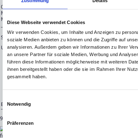
Zustimmung
Details
02.07.2024 CET/CEST Die EQS Distributionsservices umfass
Meldepflichten, Corporate News/Finanznachrichten und Pr
Medienarchiv unter https://eqs-news.com
Diese Webseite verwendet Cookies
Wir verwenden Cookies, um Inhalte und Anzeigen zu personal
Sprache:
Deutsch
soziale Medien anbieten zu können und die Zugriffe auf uns
Unternehmen:
NEON EQUITY AG
analysieren. Außerdem geben wir Informationen zu Ihrer Ve
an unsere Partner für soziale Medien, Werbung und Analysen
Mörfelder Landstraße 2
führen diese Informationen möglicherweise mit weiteren Da
60598 Frankfurt
ihnen bereitgestellt haben oder die sie im Rahmen Ihrer Nut
gesammelt haben.
Deutschland
Einwilligungsauswahl
Ende der Mitteilung
EQS News-Service
Notwendig
92791 02.07.2024 CET/CEST
Präferenzen