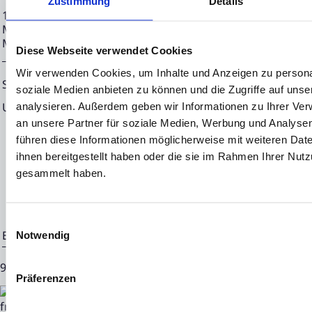
Zustimmung
Details
16.05.2024 CET/CEST Die EQS Distributionsservices umfass
Meldepflichten, Corporate News/Finanznachrichten und Pr
Medienarchiv unter https://eqs-news.com
Diese Webseite verwendet Cookies
Wir verwenden Cookies, um Inhalte und Anzeigen zu personal
Sprache:
Deutsch
soziale Medien anbieten zu können und die Zugriffe auf uns
Unternehmen:
NEON EQUITY AG
analysieren. Außerdem geben wir Informationen zu Ihrer Ve
an unsere Partner für soziale Medien, Werbung und Analysen
Mörfelder Landstraße 2
führen diese Informationen möglicherweise mit weiteren Da
60598 Frankfurt
ihnen bereitgestellt haben oder die sie im Rahmen Ihrer Nut
gesammelt haben.
Deutschland
Einwilligungsauswahl
Ende der Mitteilung
EQS News-Service
Notwendig
91613 16.05.2024 CET/CEST
Präferenzen