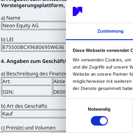
Versteigerungsplattform, zum Versteigerer oder zur
a) Name
Neon Equity AG
Zustimmung
b) LEI
875500BCX9680695W636
Diese Webseite verwendet 
Wir verwenden Cookies, um I
4. Angaben zum Geschäft/zu den Geschäften
und die Zugriffe auf unsere 
a) Beschreibung des Finanzinstruments, Art des Instrum
Website an unsere Partner fü
Art:
Aktie
möglicherweise mit weiteren
der Dienste gesammelt habe
ISIN:
DE000A3DW408
Einwilligungsauswahl
b) Art des Geschäfts
Notwendig
Kauf
c) Preis(e) und Volumen