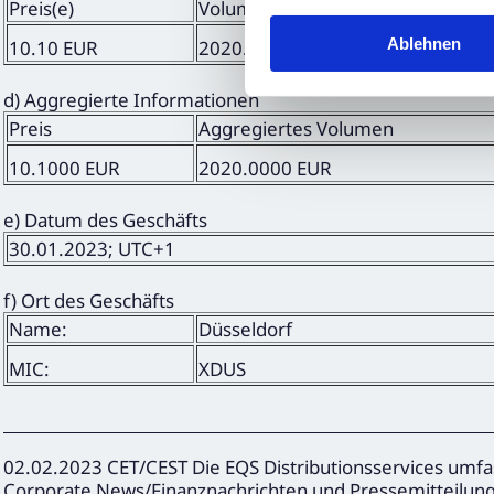
Preis(e)
Volumen
Ablehnen
10.10 EUR
2020.00 EUR
d) Aggregierte Informationen
Preis
Aggregiertes Volumen
10.1000 EUR
2020.0000 EUR
e) Datum des Geschäfts
30.01.2023; UTC+1
f) Ort des Geschäfts
Name:
Düsseldorf
MIC:
XDUS
02.02.2023 CET/CEST Die EQS Distributionsservices umfa
Corporate News/Finanznachrichten und Pressemitteilun