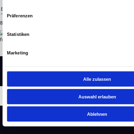
Ende der Mitteilung
EQS News-Service
Präferenzen
84553 07.07.2023 CET/CEST
Statistiken
Marketing
Alle zulassen
Auswahl erlauben
Ablehnen