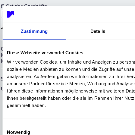
f) Ort des Geschäfts
Name:
Xetra
MIC:
XETR
Zustimmung
Details
07.07.2023 CET/CEST Die EQS Distributionsservices umfass
Diese Webseite verwendet Cookies
Meldepflichten, Corporate News/Finanznachrichten und Pr
Medienarchiv unter https://eqs-news.com
Wir verwenden Cookies, um Inhalte und Anzeigen zu personal
soziale Medien anbieten zu können und die Zugriffe auf uns
analysieren. Außerdem geben wir Informationen zu Ihrer Ve
Sprache:
Deutsch
an unsere Partner für soziale Medien, Werbung und Analysen
Unternehmen:
NEON EQUITY AG
führen diese Informationen möglicherweise mit weiteren Da
Mörfelder Landstraße 2
ihnen bereitgestellt haben oder die sie im Rahmen Ihrer Nut
gesammelt haben.
60598 Frankfurt
Deutschland
Einwilligungsauswahl
Notwendig