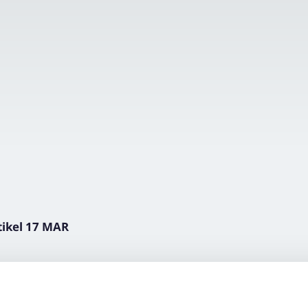
tikel 17 MAR
 für den Erwerb der First Move! AG im Wege einer