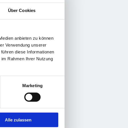
Über Cookies
r
 Medien anbieten zu können
r
hrer Verwendung unserer
 führen diese Informationen
ie im Rahmen Ihrer Nutzung
von
r
Marketing
er
its
Alle zulassen