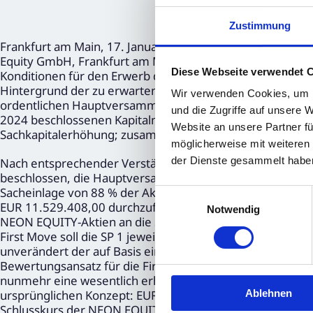
Zustimmung
Frankfurt am Main, 17. Januar 2025 – Der Vorstand der
Equity GmbH, Frankfurt am Main („SP 1“) Gespräche über
Diese Webseite verwendet 
Konditionen für den Erwerb der Beteiligung an der First 
Hintergrund der zu erwartenden Verzögerungen durch die
Wir verwenden Cookies, um I
ordentlichen Hauptversammlung am 28. Mai 2024 und d
und die Zugriffe auf unsere 
2024 beschlossenen Kapitalmaßnahmen (Kapitalherabsetz
Website an unsere Partner fü
Sachkapitalerhöhung; zusammen „Hauptversammlungsbe
möglicherweise mit weiteren
der Dienste gesammelt habe
Nach entsprechender Verständigung mit der SP1 hat der 
beschlossen, die Hauptversammlungsbeschlüsse nicht we
Sacheinlage von 88 % der Aktien an der First Move aus
Einwilligungsauswahl
EUR 11.529.408,00 durchzuführen. Die angestrebte Sac
Notwendig
NEON EQUITY-Aktien an die SP 1 erfolgen. Das Austauschver
First Move soll die SP 1 jeweils 131.016 neue NEON EQUIT
unverändert der auf Basis einer gutachterlichen Bewertu
Bewertungsansatz für die First Move von EUR 78,4 Mio. 
nunmehr eine wesentlich erhöhte Bewertung der neuen
Ablehnen
ursprünglichen Konzept: EUR 2,50) zugrunde, d. h. ein A
Schlusskurs der NEON EQUITY-Aktien im XETRA-Handel von