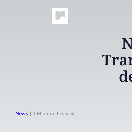
N
Tra
d
News
|
1 Minuten Lesezeit