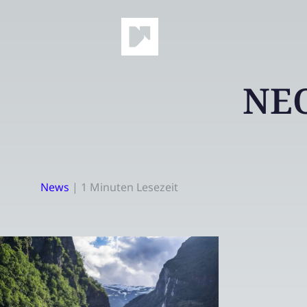
NEO
News
|
1 Minuten Lesezeit