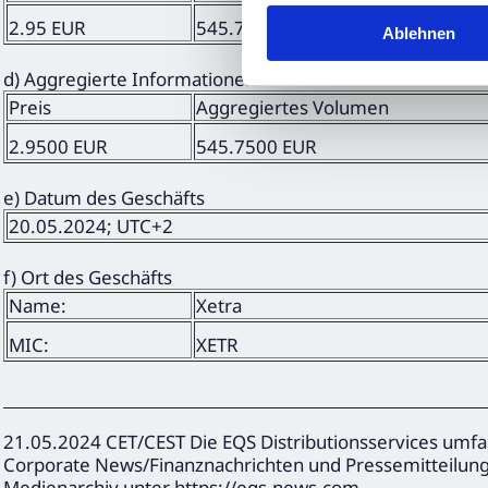
2.95 EUR
545.75 EUR
Ablehnen
d) Aggregierte Informationen
Preis
Aggregiertes Volumen
2.9500 EUR
545.7500 EUR
e) Datum des Geschäfts
20.05.2024; UTC+2
f) Ort des Geschäfts
Name:
Xetra
MIC:
XETR
21.05.2024 CET/CEST Die EQS Distributionsservices umfa
Corporate News/Finanznachrichten und Pressemitteilun
Medienarchiv unter https://eqs-news.com