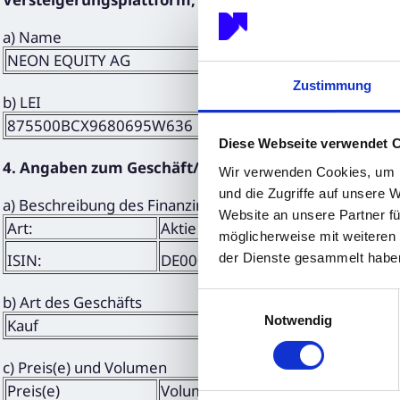
a) Name
NEON EQUITY AG
Zustimmung
b) LEI
875500BCX9680695W636
Diese Webseite verwendet 
4. Angaben zum Geschäft/zu den Geschäften
Wir verwenden Cookies, um I
und die Zugriffe auf unsere 
a) Beschreibung des Finanzinstruments, Art des Instrum
Website an unsere Partner fü
Art:
Aktie
möglicherweise mit weiteren
der Dienste gesammelt habe
ISIN:
DE000A3DW408
Einwilligungsauswahl
b) Art des Geschäfts
Notwendig
Kauf
c) Preis(e) und Volumen
Preis(e)
Volumen