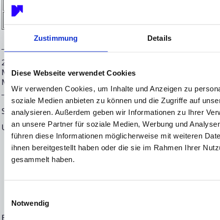
Name:
Xetra
MIC:
XETR
Zustimmung
Details
28.02.2024 CET/CEST Die EQS Distributionsservices umfass
Meldepflichten, Corporate News/Finanznachrichten und Pr
Diese Webseite verwendet Cookies
Medienarchiv unter https://eqs-news.com
Wir verwenden Cookies, um Inhalte und Anzeigen zu personal
soziale Medien anbieten zu können und die Zugriffe auf uns
Sprache:
Deutsch
analysieren. Außerdem geben wir Informationen zu Ihrer Ve
an unsere Partner für soziale Medien, Werbung und Analysen
Unternehmen:
NEON EQUITY AG
führen diese Informationen möglicherweise mit weiteren Da
Mörfelder Landstraße 2
ihnen bereitgestellt haben oder die sie im Rahmen Ihrer Nut
60598 Frankfurt
gesammelt haben.
Deutschland
Einwilligungsauswahl
Notwendig
Ende der Mitteilung
EQS News-Service