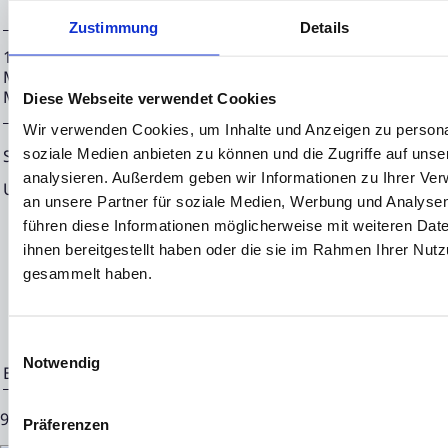
Zustimmung
Details
15.03.2024 CET/CEST Die EQS Distributionsservices umfass
Meldepflichten, Corporate News/Finanznachrichten und Pr
Medienarchiv unter https://eqs-news.com
Diese Webseite verwendet Cookies
Wir verwenden Cookies, um Inhalte und Anzeigen zu personal
soziale Medien anbieten zu können und die Zugriffe auf uns
Sprache:
Deutsch
analysieren. Außerdem geben wir Informationen zu Ihrer Ve
Unternehmen:
NEON EQUITY AG
an unsere Partner für soziale Medien, Werbung und Analysen
Mörfelder Landstraße 2
führen diese Informationen möglicherweise mit weiteren Da
ihnen bereitgestellt haben oder die sie im Rahmen Ihrer Nut
60598 Frankfurt
gesammelt haben.
Deutschland
Einwilligungsauswahl
Notwendig
Ende der Mitteilung
EQS News-Service
90283 15.03.2024 CET/CEST
Präferenzen