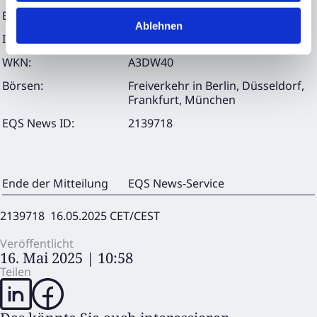
E-Mail:
info@dn-ag.com
Ablehnen
ISIN:
DE000A3DW408, DE000A383C76
WKN:
A3DW40
Börsen:
Freiverkehr in Berlin, Düsseldorf,
Frankfurt, München
EQS News ID:
2139718
Ende der Mitteilung
EQS News-Service
2139718 16.05.2025 CET/CEST
Veröffentlicht
16. Mai 2025 | 10:58
Teilen