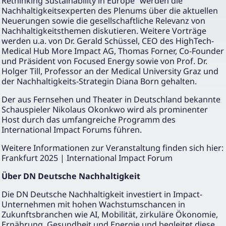
Rethinking Sustainability in Europe“ werden die
Nachhaltigkeitsexperten des Plenums über die aktuellen
Neuerungen sowie die gesellschaftliche Relevanz von
Nachhaltigkeitsthemen diskutieren. Weitere Vorträge
werden u.a. von Dr. Gerald Schüssel, CEO des HighTech-
Medical Hub More Impact AG, Thomas Forner, Co-Founder
und Präsident von Focused Energy sowie von Prof. Dr.
Holger Till, Professor an der Medical University Graz und
der Nachhaltigkeits-Strategin Diana Born gehalten.
Der aus Fernsehen und Theater in Deutschland bekannte
Schauspieler Nikolaus Okonkwo wird als prominenter
Host durch das umfangreiche Programm des
International Impact Forums führen.
Weitere Informationen zur Veranstaltung finden sich hier:
Frankfurt 2025 | International Impact Forum
Über DN Deutsche Nachhaltigkeit
Die DN Deutsche Nachhaltigkeit investiert in Impact-
Unternehmen mit hohen Wachstumschancen in
Zukunftsbranchen wie AI, Mobilität, zirkuläre Ökonomie,
Ernährung, Gesundheit und Energie und begleitet diese