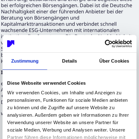
bei erfolgreichen Börsengängen. Dabei ist die Deutsche
Nachhaltigkeit einer der führenden Anbieter bei der
Beratung von Börsengängen und
Kapitalmarkttransaktionen und verbindet schnell
wachsende ESG-Unternehmen mit internationalen
institutionellen Investoren. Die Deutsche Nachhaltigkeit
verfolgt somit eine nachhaltige und börsenrelevante
Strategie und berät ihre Portfoliopartner
bankenunabhängig zu allen Instrumenten des
Kapitalmarktes.
Zustimmung
Details
Über Cookies
Investor Relations und Media Relations
edicto GmbH
Diese Webseite verwendet Cookies
Axel Mühlhaus / Svenja Liebig
Wir verwenden Cookies, um Inhalte und Anzeigen zu
+49 69 90550 5-50
personalisieren, Funktionen für soziale Medien anbieten
DN@edicto.de
zu können und die Zugriffe auf unsere Website zu
www.deutsche-nachhaltigkeit.com
analysieren. Außerdem geben wir Informationen zu Ihrer
Verwendung unserer Website an unsere Partner für
soziale Medien, Werbung und Analysen weiter. Unsere
Partner führen diese Informationen möglicherweise mit